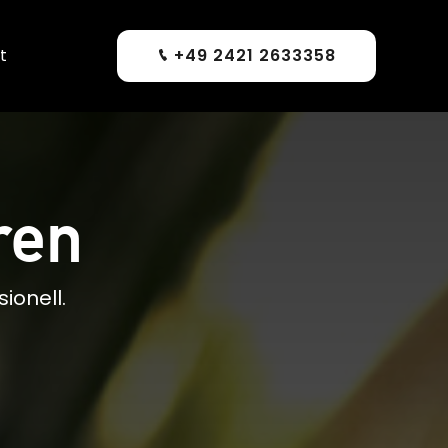
t
+49 2421 2633358
ren
ionell.